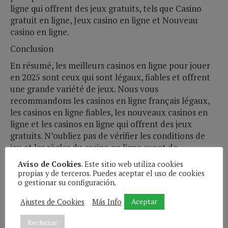
ligne qui offrent des jeux gratuits, tels que Casino
gratuit en ligne, Jeux casino en ligne et Nouveau
casino en ligne.
Conclusion
En résumé, les meilleurs casinos en ligne pour jouer
en 2025 sont ceux qui sont légaux, fiables et offrent
une grande variété de jeux. Nous vous
recommandons les casinos en ligne français légaux,
les casinos en ligne fiables, les nouveaux casinos en
ligne et les casinos en ligne qui offrent des jeux
gratuits. N’oubliez pas de vérifier les conditions de
jeu et les règles du casino en ligne avant de
commencer à jouer. Bon jeu !
Aviso de Cookies
. Este sitio web utiliza cookies
propias y de terceros. Puedes aceptar el uso de cookies
Comment choisir le meilleur
o gestionar su configuración.
casino en ligne pour vous
Aceptar
Ajustes de Cookies
Más Info
Pour choisir le meilleur casino en ligne pour vous, il
Rechazar
est essentiel de considérer plusieurs critères clés. En