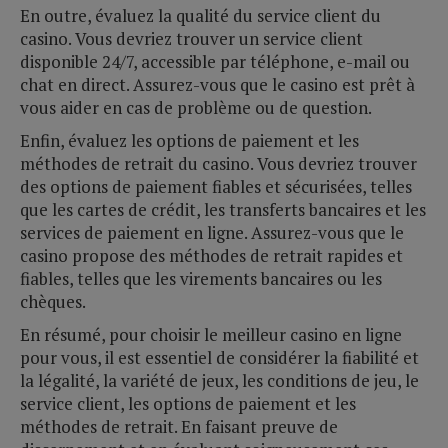
En outre, évaluez la qualité du service client du
casino. Vous devriez trouver un service client
disponible 24/7, accessible par téléphone, e-mail ou
chat en direct. Assurez-vous que le casino est prêt à
vous aider en cas de problème ou de question.
Enfin, évaluez les options de paiement et les
méthodes de retrait du casino. Vous devriez trouver
des options de paiement fiables et sécurisées, telles
que les cartes de crédit, les transferts bancaires et les
services de paiement en ligne. Assurez-vous que le
casino propose des méthodes de retrait rapides et
fiables, telles que les virements bancaires ou les
chèques.
En résumé, pour choisir le meilleur casino en ligne
pour vous, il est essentiel de considérer la fiabilité et
la légalité, la variété de jeux, les conditions de jeu, le
service client, les options de paiement et les
méthodes de retrait. En faisant preuve de