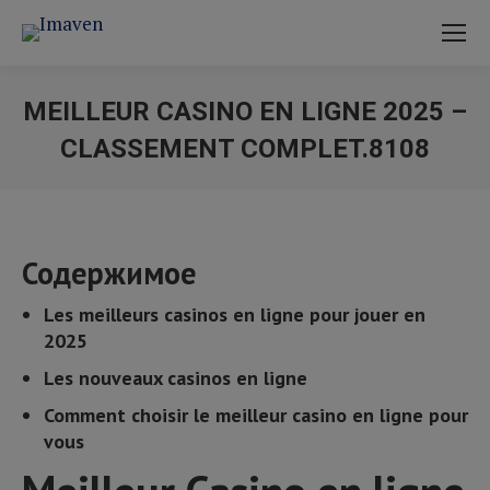
MEILLEUR CASINO EN LIGNE 2025 –
CLASSEMENT COMPLET.8108
You are here:
Содержимое
Les meilleurs casinos en ligne pour jouer en
2025
Les nouveaux casinos en ligne
Comment choisir le meilleur casino en ligne pour
vous