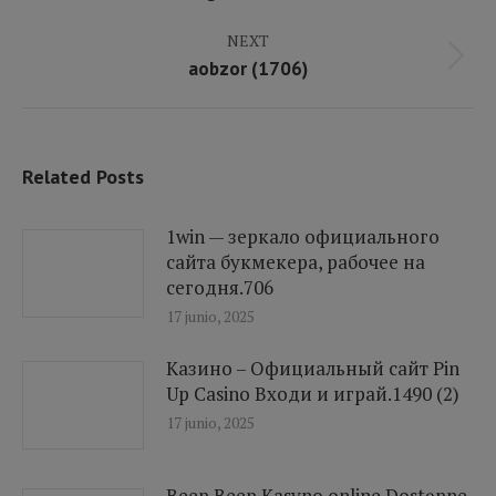
post:
NEXT
Next
aobzor (1706)
post:
Related Posts
1win — зеркало официального
сайта букмекера, рабочее на
сегодня.706
17 junio, 2025
Казино – Официальный сайт Pin
Up Casino Входи и играй.1490 (2)
17 junio, 2025
Beep Beep Kasyno online Dostępne