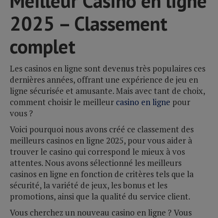
Meilleur Casino en ligne
2025 – Classement
complet
Les casinos en ligne sont devenus très populaires ces
dernières années, offrant une expérience de jeu en
ligne sécurisée et amusante. Mais avec tant de choix,
comment choisir le meilleur
casino en ligne
pour
vous ?
Voici pourquoi nous avons créé ce classement des
meilleurs casinos en ligne 2025, pour vous aider à
trouver le casino qui correspond le mieux à vos
attentes. Nous avons sélectionné les meilleurs
casinos en ligne en fonction de critères tels que la
sécurité, la variété de jeux, les bonus et les
promotions, ainsi que la qualité du service client.
Vous cherchez un nouveau casino en ligne ? Vous