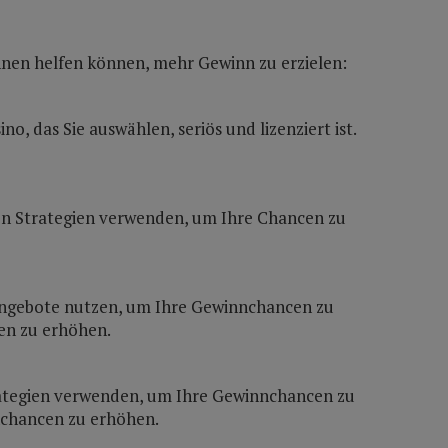
 Ihnen helfen können, mehr Gewinn zu erzielen:
ino, das Sie auswählen, seriös und lizenziert ist.
tigen Strategien verwenden, um Ihre Chancen zu
usangebote nutzen, um Ihre Gewinnchancen zu
en zu erhöhen.
lstrategien verwenden, um Ihre Gewinnchancen zu
nchancen zu erhöhen.