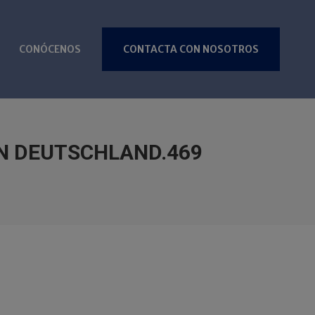
CONÓCENOS
CONTACTA CON NOSOTROS
CONÓCENOS
CONTACTA CON NOSOTROS
IN DEUTSCHLAND.469