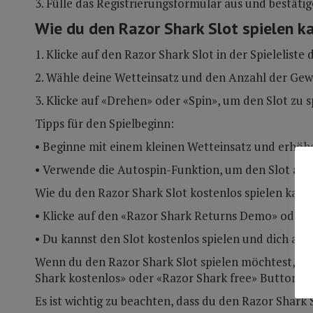
3. Fülle das Registrierungsformular aus und bestätig
Wie du den Razor Shark Slot spielen k
1. Klicke auf den Razor Shark Slot in der Spieleliste
2. Wähle deine Wetteinsatz und den Anzahl der Gewi
3. Klicke auf «Drehen» oder «Spin», um den Slot zu s
Tipps für den Spielbeginn:
• Beginne mit einem kleinen Wetteinsatz und erhöhe 
• Verwende die Autospin-Funktion, um den Slot auto
Wie du den Razor Shark Slot kostenlos spielen kann
• Klicke auf den «Razor Shark Returns Demo» oder
• Du kannst den Slot kostenlos spielen und dich an
Wenn du den Razor Shark Slot spielen möchtest, kan
Shark kostenlos» oder «Razor Shark free» Button an
Es ist wichtig zu beachten, dass du den Razor Shark 