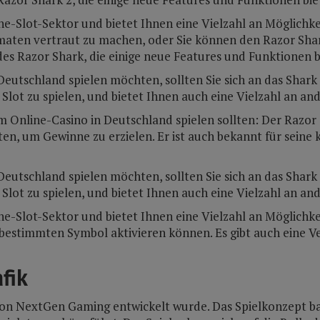
line-Slot-Sektor und bietet Ihnen eine Vielzahl an Möglich
omaten vertraut zu machen, oder Sie können den Razor Shar
n des Razor Shark, die einige neue Features und Funktionen b
Deutschland spielen möchten, sollten Sie sich an das Shark
Slot zu spielen, und bietet Ihnen auch eine Vielzahl an an
 Online-Casino in Deutschland spielen sollten: Der Razor S
ten, um Gewinne zu erzielen. Er ist auch bekannt für seine 
Deutschland spielen möchten, sollten Sie sich an das Shark
Slot zu spielen, und bietet Ihnen auch eine Vielzahl an an
ine-Slot-Sektor und bietet Ihnen eine Vielzahl an Möglichk
 bestimmten Symbol aktivieren können. Es gibt auch eine Ve
fik
as von NextGen Gaming entwickelt wurde. Das Spielkonzept 