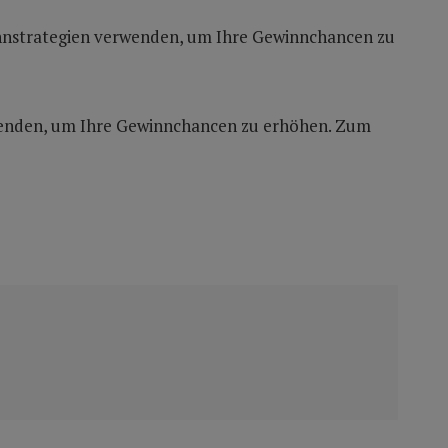
ewinnstrategien verwenden, um Ihre Gewinnchancen zu
verwenden, um Ihre Gewinnchancen zu erhöhen. Zum