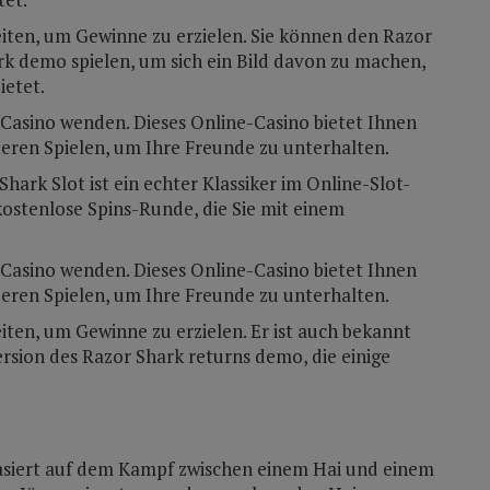
keiten, um Gewinne zu erzielen. Sie können den Razor
k demo spielen, um sich ein Bild davon zu machen,
ietet.
 Casino wenden. Dieses Online-Casino bietet Ihnen
deren Spielen, um Ihre Freunde zu unterhalten.
hark Slot ist ein echter Klassiker im Online-Slot-
kostenlose Spins-Runde, die Sie mit einem
 Casino wenden. Dieses Online-Casino bietet Ihnen
deren Spielen, um Ihre Freunde zu unterhalten.
eiten, um Gewinne zu erzielen. Er ist auch bekannt
rsion des Razor Shark returns demo, die einige
basiert auf dem Kampf zwischen einem Hai und einem