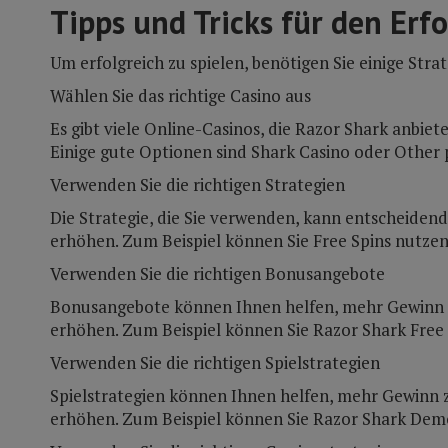
Tipps und Tricks für den Erfo
Um erfolgreich zu spielen, benötigen Sie einige Stra
Wählen Sie das richtige Casino aus
Es gibt viele Online-Casinos, die Razor Shark anbieten,
Einige gute Optionen sind Shark Casino oder Other 
Verwenden Sie die richtigen Strategien
Die Strategie, die Sie verwenden, kann entscheidend 
erhöhen. Zum Beispiel können Sie Free Spins nutze
Verwenden Sie die richtigen Bonusangebote
Bonusangebote können Ihnen helfen, mehr Gewinn zu 
erhöhen. Zum Beispiel können Sie Razor Shark Free
Verwenden Sie die richtigen Spielstrategien
Spielstrategien können Ihnen helfen, mehr Gewinn zu
erhöhen. Zum Beispiel können Sie Razor Shark De