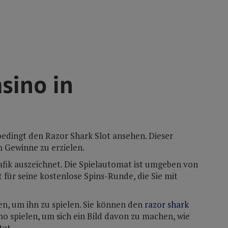
sino in
bedingt den Razor Shark Slot ansehen. Dieser
m Gewinne zu erzielen.
Grafik auszeichnet. Die Spielautomat ist umgeben von
 für seine kostenlose Spins-Runde, die Sie mit
n, um ihn zu spielen. Sie können den
razor shark
 spielen, um sich ein Bild davon zu machen, wie
tet.