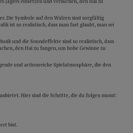
des Jägers einsetzen und versuchen, den Hai zu
er. Die Symbole auf den Walzen sind sorgfältig
ik ist so realistisch, dass man fast glaubt, man sei
usik und die Soundeffekte sind so realistisch, dass
rsuchen, den Hai zu fangen, um hohe Gewinne zu
egende und actionreiche Spielatmosphäre, die den
nbietet. Hier sind die Schritte, die du folgen musst:
rt bist.