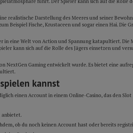
pielatmosphäre führt. Der Spieler kann sich auf die Rolle 
eine realistische Darstellung des Meeres und seiner Bewohn
m Beispiel Fische, Krustaceen und sogar einen Hai. Die Graf
er in eine Welt von Action und Spannung katapultiert. Die M
pieler kann sich auf die Rolle des Jägers einsetzen und ve
s von NextGen Gaming entwickelt wurde. Es bietet eine aufr
ltiert.
 spielen kannst
iglich einen Account in einem Online-Casino, das den Slot a
 anbietet.
hdem, ob du noch keinen Account hast oder bereits registrie