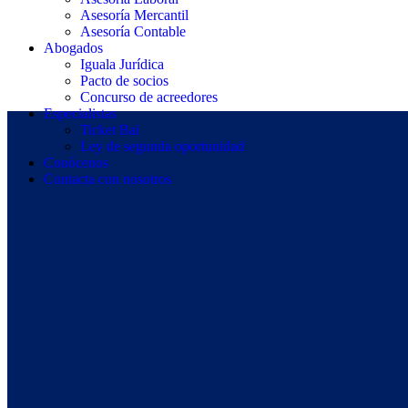
Asesoría Mercantil
Asesoría Contable
Abogados
Iguala Jurídica
Pacto de socios
Concurso de acreedores
Especialistas
Ticket Bai
Ley de segunda oportunidad
Conócenos
Contacta con nosotros