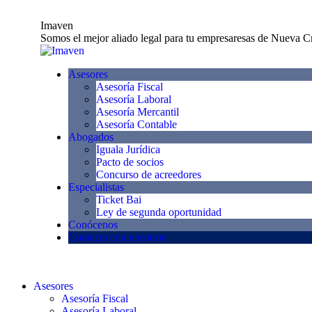
Skip
to
Imaven
content
Somos el mejor aliado legal para tu empresaresas de Nueva C
Asesores
Asesoría Fiscal
Asesoría Laboral
Asesoría Mercantil
Asesoría Contable
Abogados
Iguala Jurídica
Pacto de socios
Concurso de acreedores
Especialistas
Ticket Bai
Ley de segunda oportunidad
Conócenos
Contacta con nosotros
Asesores
Asesoría Fiscal
Asesoría Laboral