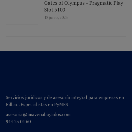
Gates of Olympus – Pragmatic Play
Slot.5109
18 junio, 2025
Servicios jurídicos y de asesoría integral para empresas en
Bilbao. Especialistas en PyMES
asesoria@imavenabogados.com
944 23 04 60