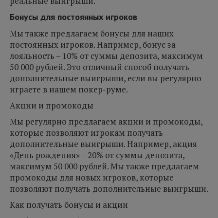
реальные выигрыши.
Бонусы для постоянных игроков
Мы также предлагаем бонусы для наших
постоянных игроков. Например, бонус за
лояльность – 10% от суммы депозита, максимум
50 000 рублей. Это отличный способ получать
дополнительные выигрыши, если вы регулярно
играете в нашем покер-руме.
Акции и промокоды
Мы регулярно предлагаем акции и промокоды,
которые позволяют игрокам получать
дополнительные выигрыши. Например, акция
«День рождения» – 20% от суммы депозита,
максимум 50 000 рублей. Мы также предлагаем
промокоды для новых игроков, которые
позволяют получать дополнительные выигрыши.
Как получать бонусы и акции