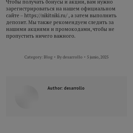
Чтобы получать бонусы и акции, вам нужно
зарегистрироваться на нашем официальном
сайте – https://nikitniki.ru/ , а затем выполнить
депозит. Мы также рекомендуем следить за
нашими акциями и промокодами, чтобы не
пропустить ничего важного.
Category:
Blog
By
desarrollo
5 junio, 2025
Author:
desarrollo