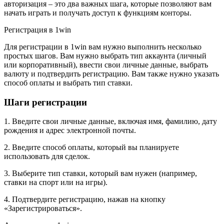
авторизация – это два важных шага, которые позволяют вам
начать играть и получать доступ к функциям конторы.
Регистрация в 1win
Для регистрации в 1win вам нужно выполнить несколько
простых шагов. Вам нужно выбрать тип аккаунта (личный
или корпоративный), ввести свои личные данные, выбрать
валюту и подтвердить регистрацию. Вам также нужно указать
способ оплаты и выбрать тип ставки.
Шаги регистрации
1. Введите свои личные данные, включая имя, фамилию, дату
рождения и адрес электронной почты.
2. Введите способ оплаты, который вы планируете
использовать для сделок.
3. Выберите тип ставки, который вам нужен (например,
ставки на спорт или на игры).
4. Подтвердите регистрацию, нажав на кнопку
«Зарегистрироваться».