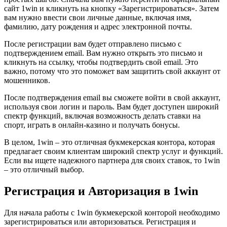
сайт 1win и кликнуть на кнопку «Зарегистрироваться». Затем
вам нужно ввести свои личные данные, включая имя,
фамилию, дату рождения и адрес электронной почты.
После регистрации вам будет отправлено письмо с
подтверждением email. Вам нужно открыть это письмо и
кликнуть на ссылку, чтобы подтвердить свой email. Это
важно, потому что это поможет вам защитить свой аккаунт от
мошенников.
После подтверждения email вы сможете войти в свой аккаунт,
используя свои логин и пароль. Вам будет доступен широкий
спектр функций, включая возможность делать ставки на
спорт, играть в онлайн-казино и получать бонусы.
В целом, 1win – это отличная букмекерская контора, которая
предлагает своим клиентам широкий спектр услуг и функций.
Если вы ищете надежного партнера для своих ставок, то 1win
– это отличный выбор.
Регистрация и Авторизация в 1win
Для начала работы с 1win букмекерской конторой необходимо
зарегистрироваться или авторизоваться. Регистрация и