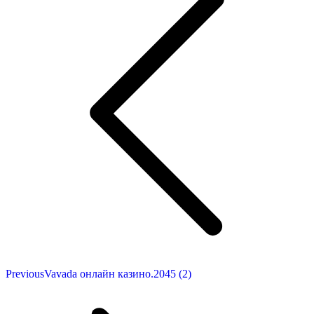
Previous
Previous
Vavada онлайн казино.2045 (2)
post: