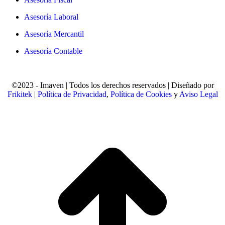
Asesoría Laboral
Asesoría Mercantil
Asesoría Contable
©2023 - Imaven | Todos los derechos reservados | Diseñado por
Frikitek
|
Política de Privacidad
,
Política de Cookies
y
Aviso Legal
t
T