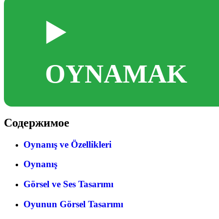
▶️
OYNAMAK
Содержимое
Oynanış ve Özellikleri
Oynanış
Görsel ve Ses Tasarımı
Oyunun Görsel Tasarımı