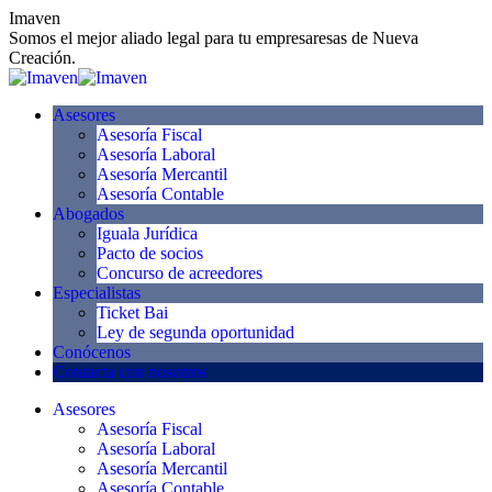
Skip
Imaven
to
Somos el mejor aliado legal para tu empresaresas de Nueva
content
Creación.
Asesores
Asesoría Fiscal
Asesoría Laboral
Asesoría Mercantil
Asesoría Contable
Abogados
Iguala Jurídica
Pacto de socios
Concurso de acreedores
Especialistas
Ticket Bai
Ley de segunda oportunidad
Conócenos
Contacta con nosotros
Asesores
Asesoría Fiscal
Asesoría Laboral
Asesoría Mercantil
Asesoría Contable