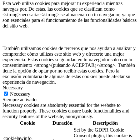
Esta web utiliza cookies para mejorar tu experiencia mientras
navegas por. De estas, las cookies que se clasifican como
<strong>necesarias</strong> se almacenan en tu navegador, ya que
son esenciales para el funcionamiento de las funcionalidades básicas
del sitio web.
También utilizamos cookies de terceros que nos ayudan a analizar y
comprender cómo utilizas este sitio web y ofrecerte una mejor
experiencia. Estas cookies se guardan en tu navegador solo con tu
consentimiento <strong>(pulsando ACEPTAR)</strong>. También
tiene la opción de optar por no recibir estas cookies. Pero la
exclusión voluntaria de algunas de estas cookies puede afectar su
experiencia de navegación.
Necessary
Necessary
Siempre activado
Necessary cookies are absolutely essential for the website to
function properly. These cookies ensure basic functionalities and
security features of the website, anonymously.
Cookie
Duración
Descripción
Set by the GDPR Cookie
Consent plugin, this cookie is
cookielawinfo-