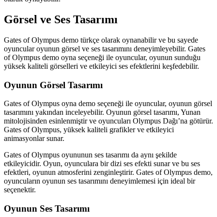
Görsel ve Ses Tasarımı
Gates of Olympus demo türkçe olarak oynanabilir ve bu sayede
oyuncular oyunun görsel ve ses tasarımını deneyimleyebilir. Gates
of Olympus demo oyna seçeneği ile oyuncular, oyunun sunduğu
yüksek kaliteli görselleri ve etkileyici ses efektlerini keşfedebilir.
Oyunun Görsel Tasarımı
Gates of Olympus oyna demo seçeneği ile oyuncular, oyunun görsel
tasarımını yakından inceleyebilir. Oyunun görsel tasarımı, Yunan
mitolojisinden esinlenmiştir ve oyuncuları Olympus Dağı’na götürür.
Gates of Olympus, yüksek kaliteli grafikler ve etkileyici
animasyonlar sunar.
Gates of Olympus oyununun ses tasarımı da aynı şekilde
etkileyicidir. Oyun, oyunculara bir dizi ses efekti sunar ve bu ses
efektleri, oyunun atmosferini zenginleştirir. Gates of Olympus demo,
oyuncuların oyunun ses tasarımını deneyimlemesi için ideal bir
seçenektir.
Oyunun Ses Tasarımı