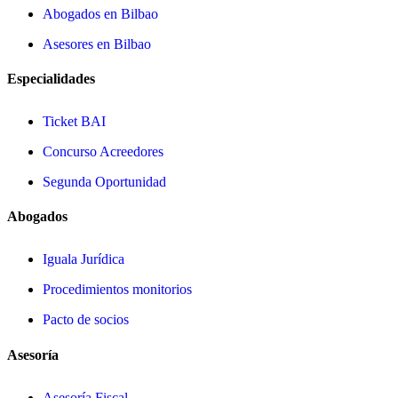
Abogados en Bilbao
Asesores en Bilbao
Especialidades
Ticket BAI
Concurso Acreedores
Segunda Oportunidad
Abogados
Iguala Jurídica
Procedimientos monitorios
Pacto de socios
Asesoría
Asesoría Fiscal