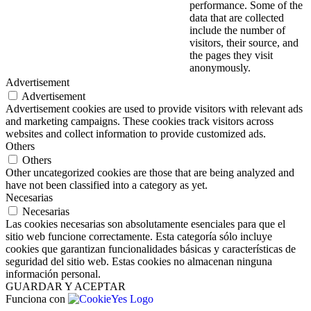
performance. Some of the
data that are collected
include the number of
visitors, their source, and
the pages they visit
anonymously.
Advertisement
Advertisement
Advertisement cookies are used to provide visitors with relevant ads
and marketing campaigns. These cookies track visitors across
websites and collect information to provide customized ads.
Others
Others
Other uncategorized cookies are those that are being analyzed and
have not been classified into a category as yet.
Necesarias
Necesarias
Las cookies necesarias son absolutamente esenciales para que el
sitio web funcione correctamente. Esta categoría sólo incluye
cookies que garantizan funcionalidades básicas y características de
seguridad del sitio web. Estas cookies no almacenan ninguna
información personal.
GUARDAR Y ACEPTAR
Funciona con