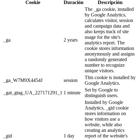
Cookie
Duración
Descripción
The _ga cookie, installed
by Google Analytics,
calculates visitor, session
and campaign data and
also keeps track of site
usage for the site's
_ga
2 years
analytics report. The
cookie stores information
anonymously and assigns
a randomly generated
number to recognize
unique visitors.
This cookie is installed by
_ga_W7M9X4454J
session
Google Analytics.
Set by Google to
_gat_gtag_UA_227171291_1
1 minute
distinguish users.
Installed by Google
Analytics, _gid cookie
stores information on
how visitors use a
website, while also
creating an analytics
_gid
1 day
report of the website's