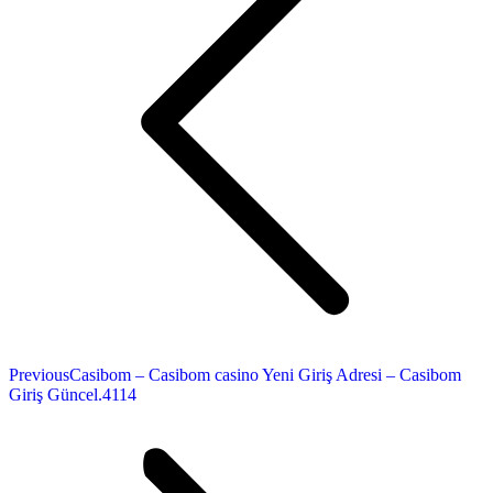
Previous
Previous
Casibom – Casibom casino Yeni Giriş Adresi – Casibom
post:
Giriş Güncel.4114