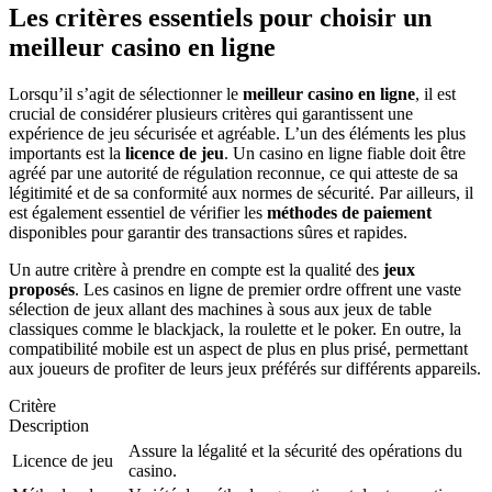
Les critères essentiels pour choisir un
meilleur casino en ligne
Lorsqu’il s’agit de sélectionner le
meilleur casino en ligne
, il est
crucial de considérer plusieurs critères qui garantissent une
expérience de jeu sécurisée et agréable. L’un des éléments les plus
importants est la
licence de jeu
. Un casino en ligne fiable doit être
agréé par une autorité de régulation reconnue, ce qui atteste de sa
légitimité et de sa conformité aux normes de sécurité. Par ailleurs, il
est également essentiel de vérifier les
méthodes de paiement
disponibles pour garantir des transactions sûres et rapides.
Un autre critère à prendre en compte est la qualité des
jeux
proposés
. Les casinos en ligne de premier ordre offrent une vaste
sélection de jeux allant des machines à sous aux jeux de table
classiques comme le blackjack, la roulette et le poker. En outre, la
compatibilité mobile est un aspect de plus en plus prisé, permettant
aux joueurs de profiter de leurs jeux préférés sur différents appareils.
Critère
Description
Assure la légalité et la sécurité des opérations du
Licence de jeu
casino.