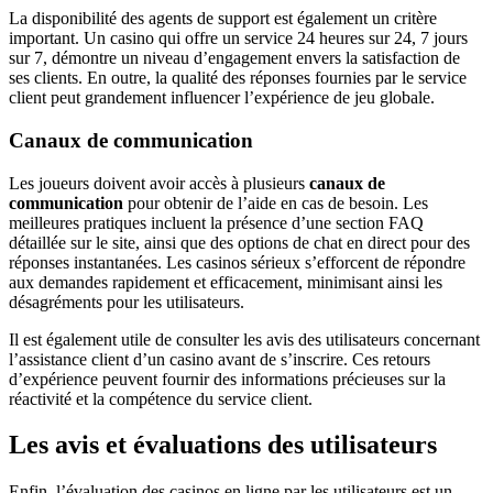
La disponibilité des agents de support est également un critère
important. Un casino qui offre un service 24 heures sur 24, 7 jours
sur 7, démontre un niveau d’engagement envers la satisfaction de
ses clients. En outre, la qualité des réponses fournies par le service
client peut grandement influencer l’expérience de jeu globale.
Canaux de communication
Les joueurs doivent avoir accès à plusieurs
canaux de
communication
pour obtenir de l’aide en cas de besoin. Les
meilleures pratiques incluent la présence d’une section FAQ
détaillée sur le site, ainsi que des options de chat en direct pour des
réponses instantanées. Les casinos sérieux s’efforcent de répondre
aux demandes rapidement et efficacement, minimisant ainsi les
désagréments pour les utilisateurs.
Il est également utile de consulter les avis des utilisateurs concernant
l’assistance client d’un casino avant de s’inscrire. Ces retours
d’expérience peuvent fournir des informations précieuses sur la
réactivité et la compétence du service client.
Les avis et évaluations des utilisateurs
Enfin, l’évaluation des casinos en ligne par les utilisateurs est un