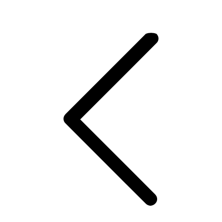
Post
navigation