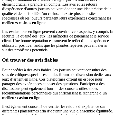
élément crucial à prendre en compte. Les avis et les retours
d’expérience d’autres joueurs peuvent donner une idée précise de la
qualité et de la fiabilité d’un casino. Il existe plusieurs sites
spécialisés où les joueurs partagent leurs expériences concernant les
meilleurs casinos en ligne
.
Les évaluations en ligne peuvent couvrir divers aspects, y compris la
sécurité, la qualité des jeux, les méthodes de paiement et le service
client. Une bonne réputation est souvent le reflet d’une expérience
utilisateur positive, tandis que les plaintes répétées peuvent alerter
sur des problèmes potentiels.
Où trouver des avis fiables
Pour accéder à des avis fiables, les joueurs peuvent consulter des
sites de critiques spécialisés ou des forums de discussion dédiés aux
jeux d’argent en ligne. Ces plateformes offrent un espace pour
partager des expériences et poser des questions. Participer à des
discussions peut également fournir des conseils utiles et des
recommandations personnelles qui enrichissent la recherche d’un
meilleur casino en ligne
.
Il est également conseillé de vérifier les retours d’expérience sur
différentes plateformes afin d’obtenir une vue d’ensemble équilibrée.