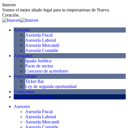
Skip
Imaven
to
Somos el mejor aliado legal para tu empresaresas de Nueva
content
Creación.
Asesores
Asesoría Fiscal
Asesoría Laboral
Asesoría Mercantil
Asesoría Contable
Abogados
Iguala Jurídica
Pacto de socios
Concurso de acreedores
Especialistas
Ticket Bai
Ley de segunda oportunidad
Conócenos
Contacta con nosotros
Asesores
Asesoría Fiscal
Asesoría Laboral
Asesoría Mercantil
Asesoría Contable