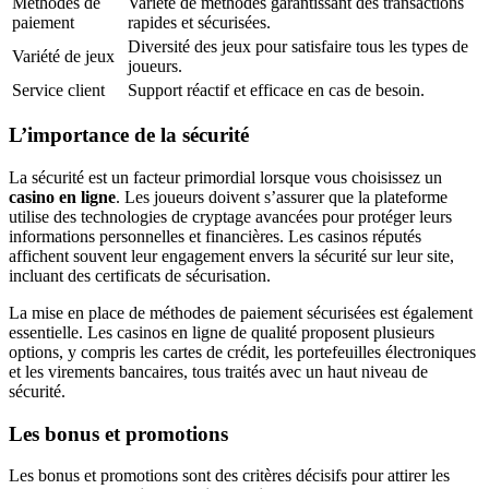
Méthodes de
Variété de méthodes garantissant des transactions
paiement
rapides et sécurisées.
Diversité des jeux pour satisfaire tous les types de
Variété de jeux
joueurs.
Service client
Support réactif et efficace en cas de besoin.
L’importance de la sécurité
La sécurité est un facteur primordial lorsque vous choisissez un
casino en ligne
. Les joueurs doivent s’assurer que la plateforme
utilise des technologies de cryptage avancées pour protéger leurs
informations personnelles et financières. Les casinos réputés
affichent souvent leur engagement envers la sécurité sur leur site,
incluant des certificats de sécurisation.
La mise en place de méthodes de paiement sécurisées est également
essentielle. Les casinos en ligne de qualité proposent plusieurs
options, y compris les cartes de crédit, les portefeuilles électroniques
et les virements bancaires, tous traités avec un haut niveau de
sécurité.
Les bonus et promotions
Les bonus et promotions sont des critères décisifs pour attirer les