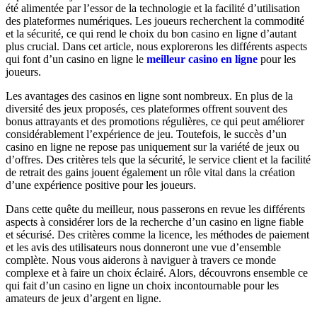
été alimentée par l’essor de la technologie et la facilité d’utilisation
des plateformes numériques. Les joueurs recherchent la commodité
et la sécurité, ce qui rend le choix du bon casino en ligne d’autant
plus crucial. Dans cet article, nous explorerons les différents aspects
qui font d’un casino en ligne le
meilleur casino en ligne
pour les
joueurs.
Les avantages des casinos en ligne sont nombreux. En plus de la
diversité des jeux proposés, ces plateformes offrent souvent des
bonus attrayants et des promotions régulières, ce qui peut améliorer
considérablement l’expérience de jeu. Toutefois, le succès d’un
casino en ligne ne repose pas uniquement sur la variété de jeux ou
d’offres. Des critères tels que la sécurité, le service client et la facilité
de retrait des gains jouent également un rôle vital dans la création
d’une expérience positive pour les joueurs.
Dans cette quête du meilleur, nous passerons en revue les différents
aspects à considérer lors de la recherche d’un casino en ligne fiable
et sécurisé. Des critères comme la licence, les méthodes de paiement
et les avis des utilisateurs nous donneront une vue d’ensemble
complète. Nous vous aiderons à naviguer à travers ce monde
complexe et à faire un choix éclairé. Alors, découvrons ensemble ce
qui fait d’un casino en ligne un choix incontournable pour les
amateurs de jeux d’argent en ligne.