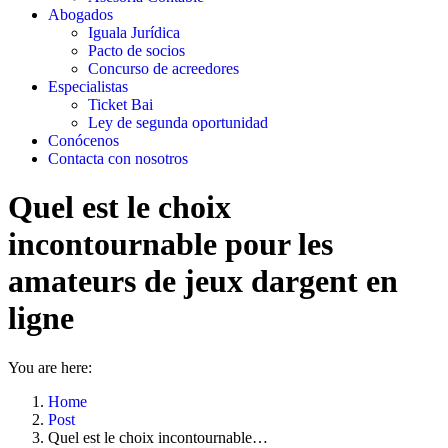
Abogados
Iguala Jurídica
Pacto de socios
Concurso de acreedores
Especialistas
Ticket Bai
Ley de segunda oportunidad
Conócenos
Contacta con nosotros
Quel est le choix
incontournable pour les
amateurs de jeux dargent en
ligne
You are here:
Home
Post
Quel est le choix incontournable…