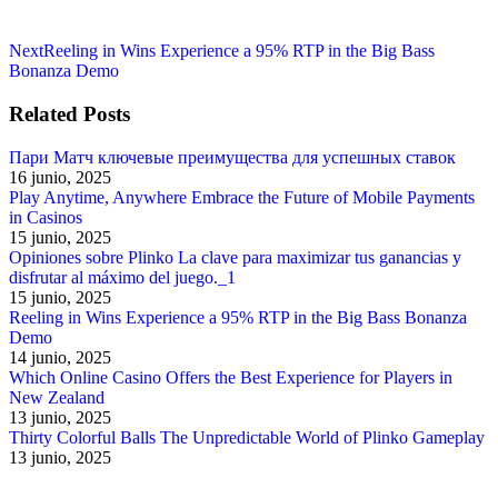
Next
Next
Reeling in Wins Experience a 95% RTP in the Big Bass
post:
Bonanza Demo
Related Posts
Пари Матч ключевые преимущества для успешных ставок
16 junio, 2025
Play Anytime, Anywhere Embrace the Future of Mobile Payments
in Casinos
15 junio, 2025
Opiniones sobre Plinko La clave para maximizar tus ganancias y
disfrutar al máximo del juego._1
15 junio, 2025
Reeling in Wins Experience a 95% RTP in the Big Bass Bonanza
Demo
14 junio, 2025
Which Online Casino Offers the Best Experience for Players in
New Zealand
13 junio, 2025
Thirty Colorful Balls The Unpredictable World of Plinko Gameplay
13 junio, 2025