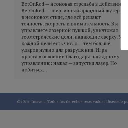
BetOnRed — неоновая стрельба в действии
BetOnRed — энергичный аркадный шутер
в неоновом стиле, где всё решают
точность, скорость и внимательность. Вы
управляете лазерной пушкой, уничтожая
геометрические цели, падающие сверху. У
каждой цели есть число — тем больше
ударов нужно для разрушения. Игра
проста в освоении благодаря наглядному
управлению: нажал — запустил лазер. Но
добиться…
©2023 - Imaven | Todos los derechos reservados | Diseñado p