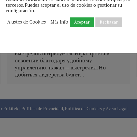
BetOnRed — аркадный шутер BetOnRed —
terceros. Puedes aceptar el uso de cookies o gestionar su
configuración.
динамичный аркадный шутер в световом
стиле, где всё решают быстрота, тайминг и
Aceptar
Rechazar
Ajustes de Cookies
Más Info
выстрелы. Вы управляете лазерной
пушкой, уничтожая яркие цели,
падающие сверху. У каждой цели есть
число — чем оно выше, тем больше
выстрелов потребуется. Игра проста в
освоении благодаря удобному
управлению: нажал — выстрелил. Но
добиться лидерства будет…
or
Frikitek
|
Política de Privacidad
,
Política de Cookies
y
Aviso Legal