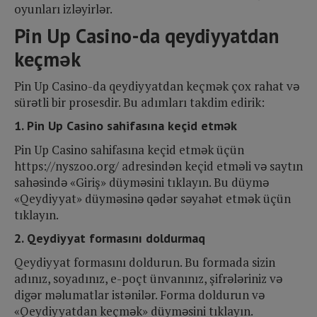
oyunları izləyirlər.
Pin Up Casino-da qeydiyyatdan
keçmək
Pin Up Casino-da qeydiyyatdan keçmək çox rahat və
sürətli bir prosesdir. Bu adımları takdim edirik:
1. Pin Up Casino sahifasına keçid etmək
Pin Up Casino sahifasına keçid etmək üçün
https://nyszoo.org/ adresindən keçid etməli və saytın
sahəsində «Giriş» düyməsini tıklayın. Bu düymə
«Qeydiyyat» düyməsinə qədər səyahət etmək üçün
tıklayın.
2. Qeydiyyat formasını doldurmaq
Qeydiyyat formasını doldurun. Bu formada sizin
adınız, soyadınız, e-poçt ünvanınız, şifrələriniz və
digər məlumatlar istənilər. Forma doldurun və
«Qeydiyyatdan keçmək» düyməsini tıklayın.