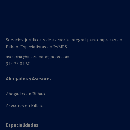
Servicios jurídicos y de asesoría integral para empresas en
Bilbao. Especialistas en PyMES
asesoria@imavenabogados.com
944 23 04 60
Abogados y Asesores
Abogados en Bilbao
Asesores en Bilbao
Especialidades