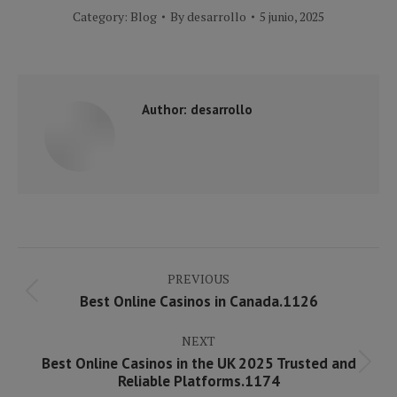
Category:
Blog
By
desarrollo
5 junio, 2025
Author:
desarrollo
Post
PREVIOUS
navigation
Previous
Best Online Casinos in Canada.1126
post:
NEXT
Best Online Casinos in the UK 2025 Trusted and
Next
Reliable Platforms.1174
post: